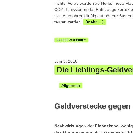
nichts. Vorab werden ab Herbst neue Me
CO2- Emissionen der Fahrzeuge korrekte
sich Autofahrer künftig auf höhere Steu
teurer werden.
(mehr …)
Gerald Waldhütter
Juni 3, 2018
Die Lieblings-Geldve
Allgemein
Geldverstecke gegen 
Nachwirkungen der Finanzkrise, wenig 
das Gründe genug, ihr Erspartes nicht 