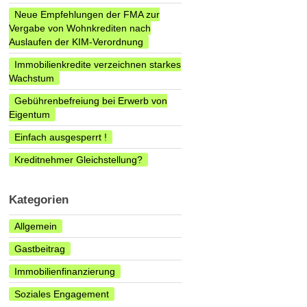
Neue Empfehlungen der FMA zur
Vergabe von Wohnkrediten nach
Auslaufen der KIM-Verordnung
Immobilienkredite verzeichnen starkes
Wachstum
Gebührenbefreiung bei Erwerb von
Eigentum
Einfach ausgesperrt !
Kreditnehmer Gleichstellung?
Kategorien
Allgemein
Gastbeitrag
Immobilienfinanzierung
Soziales Engagement