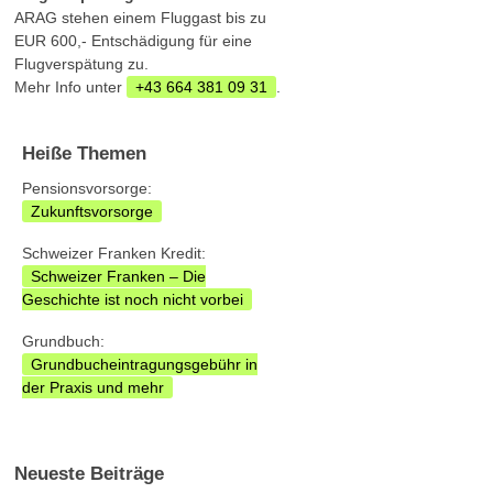
ARAG stehen einem Fluggast bis zu
EUR 600,- Entschädigung für eine
Flugverspätung zu.
Mehr Info unter
+43 664 381 09 31
.
Heiße Themen
Pensionsvorsorge:
Zukunftsvorsorge
Schweizer Franken Kredit:
Schweizer Franken – Die
Geschichte ist noch nicht vorbei
Grundbuch:
Grundbucheintragungsgebühr in
der Praxis und mehr
Neueste Beiträge