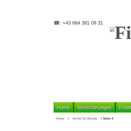
☎: +43 664 381 09 31
Home
Versicherungen
Finan
Home
»
Archiv für tfinsola
»
Seite 4