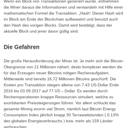
Wenn ein Block von Transaktionen generiert wurde, entnehmen
die Miner daraus die Informationen und verwandeln mit Hilfe einer
mathematischen Formel die Transaktion. „Hash“ Dieser Hash wird
im Block am Ende der Blockchain aufbewahrt und benutzt auch
den Hash des vorigen Blocks. Damit wird bestätigt, dass der
aktuelle Block und jener davor gültig sind.
Die Gefahren
Die große Herausforderung der Miner ist: Je mehr sich die Bitcoin-
Obergrenze von 21 Millionen nähert, desto komplexer werden die
für das Erzeugen neuer Bitcoins nötigen Rechenaufgaben.
Mittlerweile sind bereits 16,72 Millionen Bitcoins geschürft. Die
Kosten pro Transaktion stiegen alleine von 7,43 US-Dollar Ende
2016 bis 03.09.2017 auf 77 US – Dollar. Es werden durch
Rechenoperationen knappe Ressourcen simuliert, welche zu
exorbitanten Preissteigerungen führen. Vor allem schluckt das
gesamte Mining enorm viel Strom, nämlich laut Bitcoin Energy
Consumption Index jährlich knapp 30 Terrawattstunden ( 0,13%
des globalen Energieverbrauchs ) bzw. mehr als 159 Länder
verbrauchen.