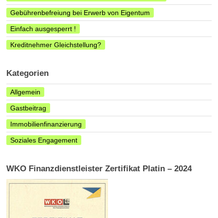
Gebührenbefreiung bei Erwerb von Eigentum
Einfach ausgesperrt !
Kreditnehmer Gleichstellung?
Kategorien
Allgemein
Gastbeitrag
Immobilienfinanzierung
Soziales Engagement
WKO Finanzdienstleister Zertifikat Platin – 2024