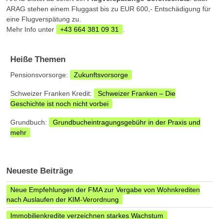
ARAG stehen einem Fluggast bis zu EUR 600,- Entschädigung für
eine Flugverspätung zu.
Mehr Info unter
+43 664 381 09 31
.
Heiße Themen
Pensionsvorsorge:
Zukunftsvorsorge
Schweizer Franken Kredit:
Schweizer Franken – Die
Geschichte ist noch nicht vorbei
Grundbuch:
Grundbucheintragungsgebühr in der Praxis und
mehr
Neueste Beiträge
Neue Empfehlungen der FMA zur Vergabe von Wohnkrediten
nach Auslaufen der KIM-Verordnung
Immobilienkredite verzeichnen starkes Wachstum