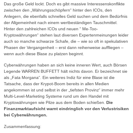
Das große Geld lockt. Doch es gibt massive Interessenskonflikte
zwischen den „Währungsschöpfern“ hinter den ICOs, den
Anlegern, die ebenfalls schnelles Geld suchen und dem Bedürfnis
der Allgemeinheit nach einem wertbeständigen Tauschmittel.
Hinter den zahlreichen ICOs und neuen “ Me-Too-
Kryptowährungen“ stehen laut diversen Expertenmeinungen leider
auch so manche schwarze Schafe, die – wie so oft in spekulativen
Phasen der Vergangenheit – erst dann reihenweise auffliegen –
wenn auch diese Blase zu platzen beginnt.
Cyberwährungen haben an sich keine inneren Wert, auch Börsen
Legende WARREN BUFFETT hält nichts davon. Er bezeichnet sie
als „Fata Morgana“. Ein weiteres Indiz für eine Blase ist die
Tatsache, dass der Krypot-Boom bereits in allen Medien
angekommen ist und selbst in der „tiefsten Provinz“ immer mehr
Multi-Level-Marketing Systeme rund um den Handel mit
Kryptowährungen wie Pilze aus dem Boden schießen.
Die
Finanzmarktaufsicht warnt eindringlich vor den Verlustrisiken
bei Cyberwährungen.
Zusammenfassung: