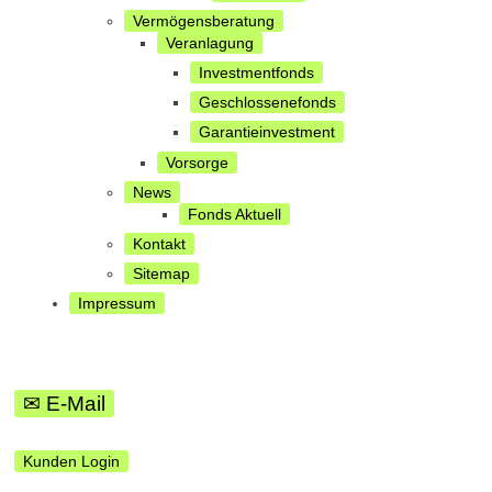
Vermögensberatung
Veranlagung
Investmentfonds
Geschlossenefonds
Garantieinvestment
Vorsorge
News
Fonds Aktuell
Kontakt
Sitemap
Impressum
✉ E-Mail
Kunden Login