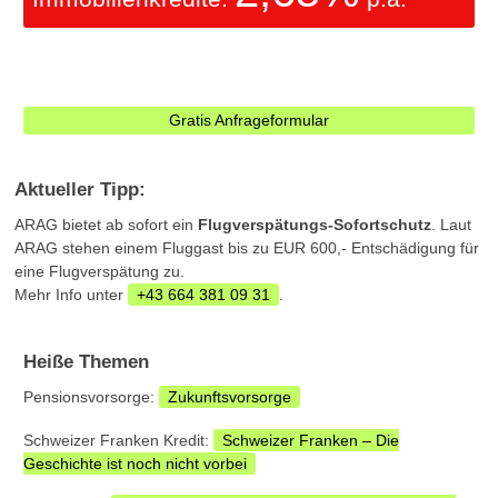
Gratis Anfrageformular
Aktueller Tipp:
ARAG bietet ab sofort ein
Flugverspätungs-Sofortschutz
. Laut
ARAG stehen einem Fluggast bis zu EUR 600,- Entschädigung für
eine Flugverspätung zu.
Mehr Info unter
+43 664 381 09 31
.
Heiße Themen
Pensionsvorsorge:
Zukunftsvorsorge
Schweizer Franken Kredit:
Schweizer Franken – Die
Geschichte ist noch nicht vorbei