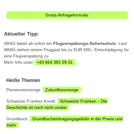
Gratis Anfrageformular
Aktueller Tipp:
ARAG bietet ab sofort ein
Flugverspätungs-Sofortschutz
. Laut
ARAG stehen einem Fluggast bis zu EUR 600,- Entschädigung für
eine Flugverspätung zu.
Mehr Info unter
+43 664 381 09 31
.
Heiße Themen
Pensionsvorsorge:
Zukunftsvorsorge
Schweizer Franken Kredit:
Schweizer Franken – Die
Geschichte ist noch nicht vorbei
Grundbuch:
Grundbucheintragungsgebühr in der Praxis und
mehr