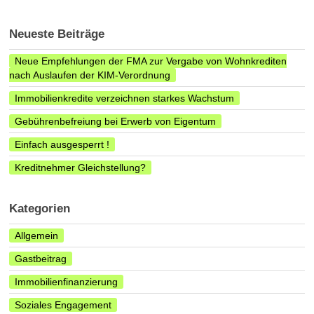
Neueste Beiträge
Neue Empfehlungen der FMA zur Vergabe von Wohnkrediten
nach Auslaufen der KIM-Verordnung
Immobilienkredite verzeichnen starkes Wachstum
Gebührenbefreiung bei Erwerb von Eigentum
Einfach ausgesperrt !
Kreditnehmer Gleichstellung?
Kategorien
Allgemein
Gastbeitrag
Immobilienfinanzierung
Soziales Engagement