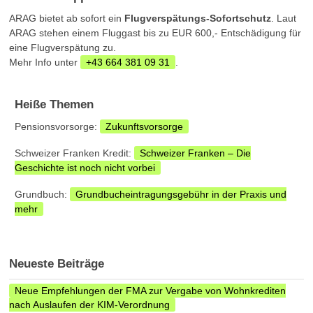
ARAG bietet ab sofort ein
Flugverspätungs-Sofortschutz
. Laut
ARAG stehen einem Fluggast bis zu EUR 600,- Entschädigung für
eine Flugverspätung zu.
Mehr Info unter
+43 664 381 09 31
.
Heiße Themen
Pensionsvorsorge:
Zukunftsvorsorge
Schweizer Franken Kredit:
Schweizer Franken – Die
Geschichte ist noch nicht vorbei
Grundbuch:
Grundbucheintragungsgebühr in der Praxis und
mehr
Neueste Beiträge
Neue Empfehlungen der FMA zur Vergabe von Wohnkrediten
nach Auslaufen der KIM-Verordnung