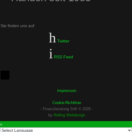
Sie finden uns auf:
Twitter
RSS Feed
Impressum
Cookie-Richtlinie
- Finanzberatung Stift © 2026 -
by
Rolling Webdesign
 »