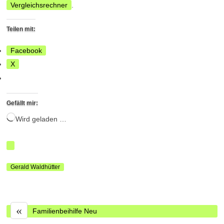
Vergleichsrechner
.
Teilen mit:
Facebook
X
Gefällt mir:
Wird geladen …
Gerald Waldhütter
«
Familienbeihilfe Neu