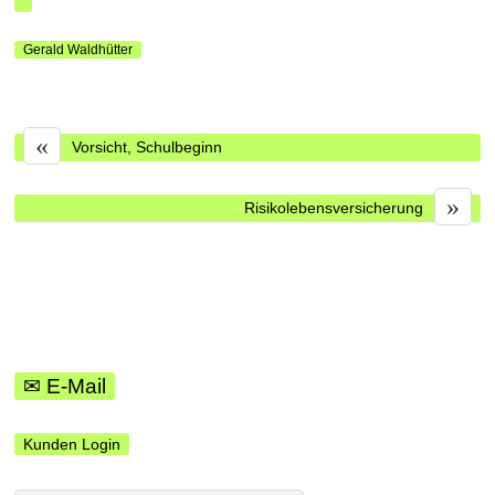
Gerald Waldhütter
«
Vorsicht, Schulbeginn
»
Risikolebensversicherung
✉ E-Mail
Kunden Login