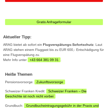
Gratis Anfrageformular
Aktueller Tipp:
ARAG bietet ab sofort ein
Flugverspätungs-Sofortschutz
. Laut
ARAG stehen einem Fluggast bis zu EUR 600,- Entschädigung für
eine Flugverspätung zu.
Mehr Info unter
+43 664 381 09 31
.
Heiße Themen
Pensionsvorsorge:
Zukunftsvorsorge
Schweizer Franken Kredit:
Schweizer Franken – Die
Geschichte ist noch nicht vorbei
Grundbuch:
Grundbucheintragungsgebühr in der Praxis und