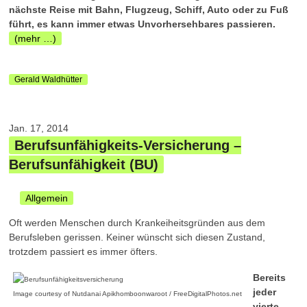
nächste Reise mit Bahn, Flugzeug, Schiff, Auto oder zu Fuß
führt, es kann immer etwas Unvorhersehbares passieren.
(mehr …)
Gerald Waldhütter
Jan. 17, 2014
Berufsunfähigkeits-Versicherung –
Berufsunfähigkeit (BU)
Allgemein
Oft werden Menschen durch Krankeiheitsgründen aus dem
Berufsleben gerissen. Keiner wünscht sich diesen Zustand,
trotzdem passiert es immer öfters.
Bereits
jeder
Image courtesy of Nutdanai Apikhomboonwaroot / FreeDigitalPhotos.net
vierte