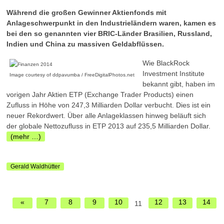
Während die großen Gewinner Aktienfonds mit
Anlageschwerpunkt in den Industrieländern waren, kamen es
bei den so genannten vier BRIC-Länder Brasilien, Russland,
Indien und China zu massiven Geldabflüssen.
Wie BlackRock
Investment Institute
Image courtesy of ddpavumba / FreeDigitalPhotos.net
bekannt gibt, haben im
vorigen Jahr Aktien ETP (Exchange Trader Products) einen
Zufluss in Höhe von 247,3 Milliarden Dollar verbucht. Dies ist ein
neuer Rekordwert. Über alle Anlageklassen hinweg beläuft sich
der globale Nettozufluss in ETP 2013 auf 235,5 Milliarden Dollar.
(mehr …)
Gerald Waldhütter
«
7
8
9
10
12
13
14
11