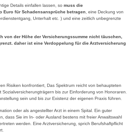
tige Details einfallen lassen, so
muss die
o Euro für Schadensansprüche betragen
, eine Deckung von
dienstentgang, Unterhalt etc. ) und eine zeitlich unbegrenzte
ich von der Höhe der Versicherungssumme nicht täuschen,
renzt. daher ist eine Verdoppelung für die Arztversicherung
aren Risiken konfrontiert, Das Spektrum reicht von behaupteten
it Sozialversicherungträgern bis zur Einforderung von Honoraren.
stellung sein und bis zur Existenz der eigenen Praxis führen.
ation oder als angestellter Arzt in einem Spital. Ein guter
, dass Sie im In- oder Ausland bestens mit freier Anwaltswahl
rtreten werden. Eine Arztversicherung, sprich Berufshaftpflicht
t.