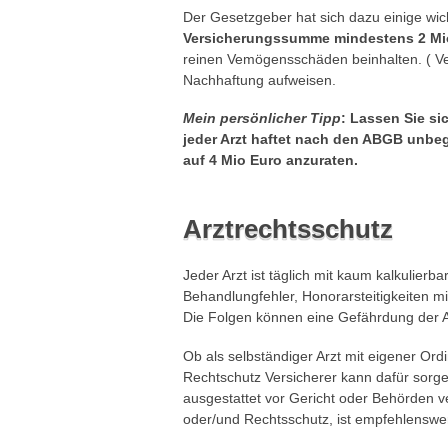
Der Gesetzgeber hat sich dazu einige wich
Versicherungssumme mindestens 2 Mi
reinen Vemögensschäden beinhalten. ( Ver
Nachhaftung aufweisen.
Mein persönlicher Tipp
: Lassen Sie s
jeder Arzt haftet nach den ABGB unbeg
auf 4 Mio Euro anzuraten.
Arztrechtsschutz
Jeder Arzt ist täglich mit kaum kalkulierb
Behandlungfehler, Honorarsteitigkeiten m
Die Folgen können eine Gefährdung der An
Ob als selbständiger Arzt mit eigener Ordin
Rechtschutz Versicherer kann dafür sorgen
ausgestattet vor Gericht oder Behörden ve
oder/und Rechtsschutz, ist empfehlenswer