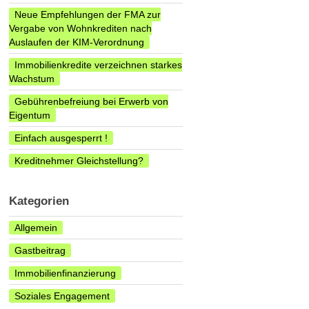
Neue Empfehlungen der FMA zur
Vergabe von Wohnkrediten nach
Auslaufen der KIM-Verordnung
Immobilienkredite verzeichnen starkes
Wachstum
Gebührenbefreiung bei Erwerb von
Eigentum
Einfach ausgesperrt !
Kreditnehmer Gleichstellung?
Kategorien
Allgemein
Gastbeitrag
Immobilienfinanzierung
Soziales Engagement