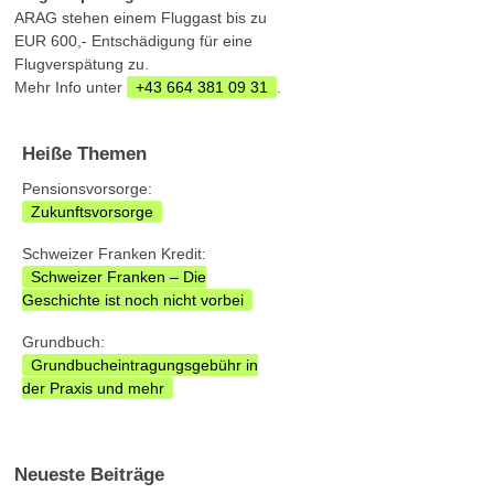
ARAG stehen einem Fluggast bis zu
EUR 600,- Entschädigung für eine
Flugverspätung zu.
Mehr Info unter
+43 664 381 09 31
.
Heiße Themen
Pensionsvorsorge:
Zukunftsvorsorge
Schweizer Franken Kredit:
Schweizer Franken – Die
Geschichte ist noch nicht vorbei
Grundbuch:
Grundbucheintragungsgebühr in
der Praxis und mehr
Neueste Beiträge