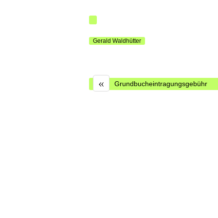
Gerald Waldhütter
«
Grundbucheintragungsgebühr