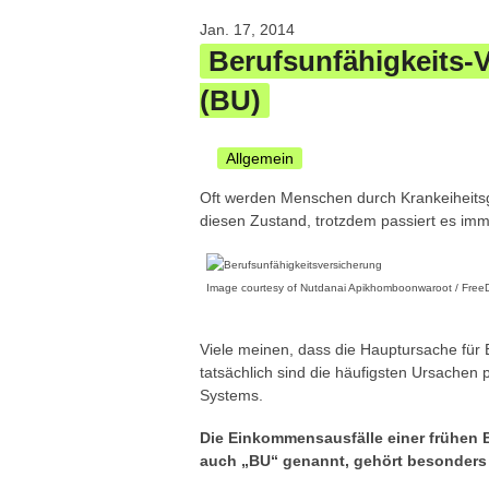
Jan. 17, 2014
Berufsunfähigkeits-V
(BU)
Allgemein
Oft werden Menschen durch Krankeiheits
diesen Zustand, trotzdem passiert es imme
Image courtesy of Nutdanai Apikhomboonwaroot / FreeD
Viele meinen, dass die Hauptursache für B
tatsächlich sind die häufigsten Ursachen
Systems.
Die Einkommensausfälle einer frühen 
auch „BU“ genannt, gehört besonders 