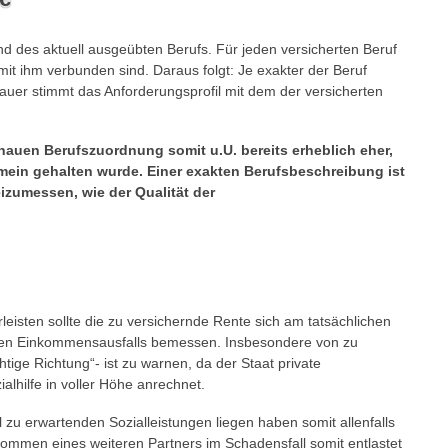
and des aktuell ausgeübten Berufs. Für jeden versicherten Beruf
 mit ihm verbunden sind. Daraus folgt: Je exakter der Beruf
nauer stimmt das Anforderungsprofil mit dem der versicherten
enauen Berufszuordnung somit u.U. bereits erheblich eher,
mein gehalten wurde. Einer exakten Berufsbeschreibung ist
zumessen, wie der Qualität der
isten sollte die zu versichernde Rente sich am tatsächlichen
gten Einkommensausfalls bemessen. Insbesondere von zu
chtige Richtung“- ist zu warnen, da der Staat private
alhilfe in voller Höhe anrechnet.
l zu erwartenden Sozialleistungen liegen haben somit allenfalls
kommen eines weiteren Partners im Schadensfall somit entlastet