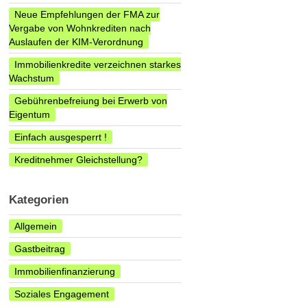
Neue Empfehlungen der FMA zur
Vergabe von Wohnkrediten nach
Auslaufen der KIM-Verordnung
Immobilienkredite verzeichnen starkes
Wachstum
Gebührenbefreiung bei Erwerb von
Eigentum
Einfach ausgesperrt !
Kreditnehmer Gleichstellung?
Kategorien
Allgemein
Gastbeitrag
Immobilienfinanzierung
Soziales Engagement