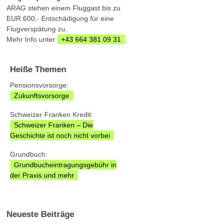
ARAG stehen einem Fluggast bis zu
EUR 600,- Entschädigung für eine
Flugverspätung zu.
Mehr Info unter
+43 664 381 09 31
.
Heiße Themen
Pensionsvorsorge:
Zukunftsvorsorge
Schweizer Franken Kredit:
Schweizer Franken – Die
Geschichte ist noch nicht vorbei
Grundbuch:
Grundbucheintragungsgebühr in
der Praxis und mehr
Neueste Beiträge