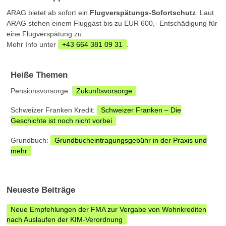
ARAG bietet ab sofort ein
Flugverspätungs-Sofortschutz
. Laut
ARAG stehen einem Fluggast bis zu EUR 600,- Entschädigung für
eine Flugverspätung zu.
Mehr Info unter
+43 664 381 09 31
.
Heiße Themen
Pensionsvorsorge:
Zukunftsvorsorge
Schweizer Franken Kredit:
Schweizer Franken – Die
Geschichte ist noch nicht vorbei
Grundbuch:
Grundbucheintragungsgebühr in der Praxis und
mehr
Neueste Beiträge
Neue Empfehlungen der FMA zur Vergabe von Wohnkrediten
nach Auslaufen der KIM-Verordnung