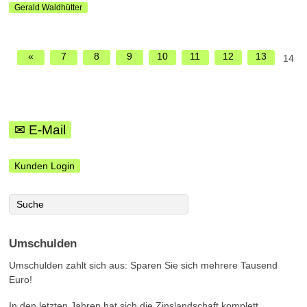
Gerald Waldhütter
«
7
8
9
10
11
12
13
14
✉ E-Mail
Kunden Login
Umschulden
Umschulden zahlt sich aus: Sparen Sie sich mehrere Tausend
Euro!
In den letzten Jahren hat sich die Zinslandschaft komplett