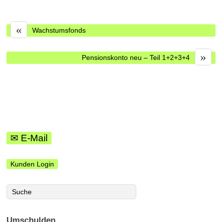
«
Wachstumsfonds
»
Pensionskonto neu – Teil 1+2+3+4
✉ E-Mail
Kunden Login
Umschulden