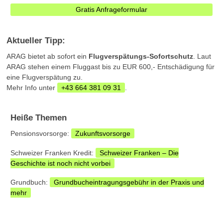
Gratis Anfrageformular
Aktueller Tipp:
ARAG bietet ab sofort ein
Flugverspätungs-Sofortschutz
. Laut
ARAG stehen einem Fluggast bis zu EUR 600,- Entschädigung für
eine Flugverspätung zu.
Mehr Info unter
+43 664 381 09 31
.
Heiße Themen
Pensionsvorsorge:
Zukunftsvorsorge
Schweizer Franken Kredit:
Schweizer Franken – Die
Geschichte ist noch nicht vorbei
Grundbuch:
Grundbucheintragungsgebühr in der Praxis und
mehr