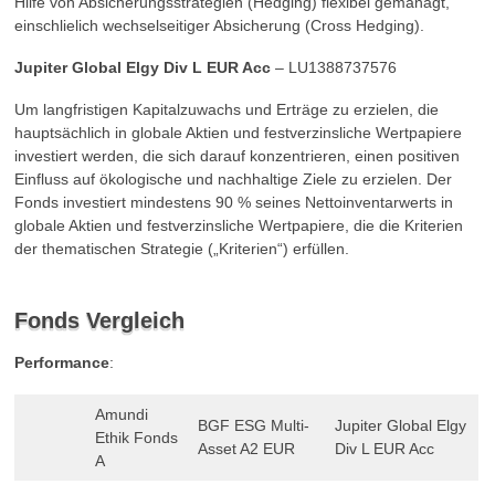
Hilfe von Absicherungsstrategien (Hedging) flexibel gemanagt,
einschlielich wechselseitiger Absicherung (Cross Hedging).
Jupiter Global Elgy Div L EUR Acc
– LU1388737576
Um langfristigen Kapitalzuwachs und Erträge zu erzielen, die
hauptsächlich in globale Aktien und festverzinsliche Wertpapiere
investiert werden, die sich darauf konzentrieren, einen positiven
Einfluss auf ökologische und nachhaltige Ziele zu erzielen. Der
Fonds investiert mindestens 90 % seines Nettoinventarwerts in
globale Aktien und festverzinsliche Wertpapiere, die die Kriterien
der thematischen Strategie („Kriterien“) erfüllen.
Fonds Vergleich
Performance
:
Amundi
BGF ESG Multi-
Jupiter Global Elgy
Ethik Fonds
Asset A2 EUR
Div L EUR Acc
A