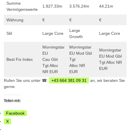
Summe
1.827,33m
3.576,24m
44,21m
Vermögenswerte
Währung
€
€
€
Large
Stil
Large Core
Large Core
Growth
Morningstar
Morningstar
Morningstar
EU
EU Mod Gbl
EU Mod Gbl
Best Fix Index
Cau Gbl
Tgt
Tgt Alloc NR
Tgt Alloc
Alloc NR
EUR
NR EUR
EUR
Rufen Sie uns unter ☎:
+43 664 381 09 31
an, wir beraten Sie
gerne.
Teilen mit:
Facebook
X