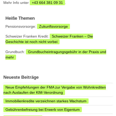
Mehr Info unter
+43 664 381 09 31
.
Heiße Themen
Pensionsvorsorge:
Zukunftsvorsorge
Schweizer Franken Kredit:
Schweizer Franken – Die
Geschichte ist noch nicht vorbei
Grundbuch:
Grundbucheintragungsgebühr in der Praxis und
mehr
Neueste Beiträge
Neue Empfehlungen der FMA zur Vergabe von Wohnkrediten
nach Auslaufen der KIM-Verordnung
Immobilienkredite verzeichnen starkes Wachstum
Gebührenbefreiung bei Erwerb von Eigentum